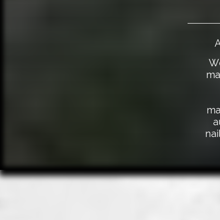
A
We
man
ma
a
nai