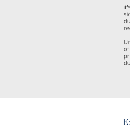
t
I
si
du
re
Un
of
pr
du
E