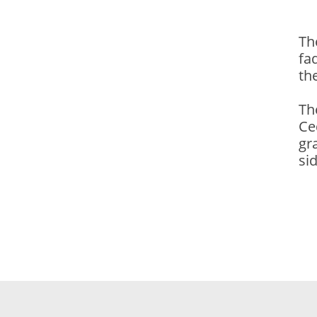
Th
fa
th
Th
Ce
gr
si